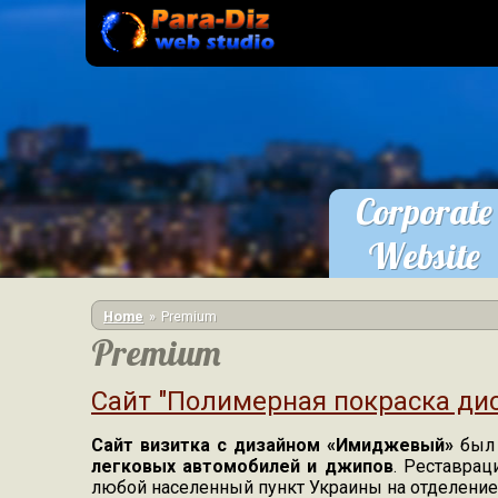
Skip to main content
Corporate
Website
order
You are here
Home
Premium
Premium
Сайт "Полимерная покраска ди
Сайт визитка с дизайном «Имиджевый»
был 
легковых автомобилей и джипов
. Реставрац
любой населенный пункт Украины на отделение