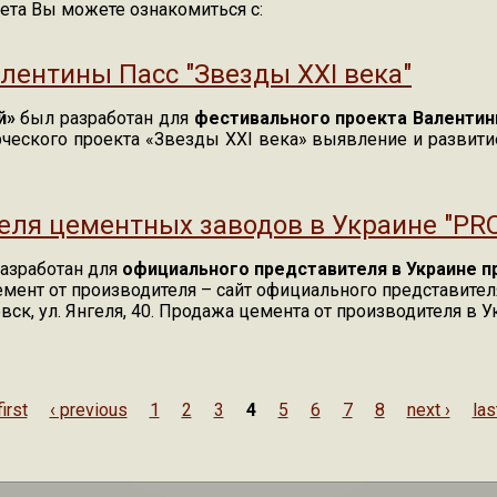
вета Вы можете ознакомиться с:
істі Дніпропетровську рада"
лентины Пасс "Звезды XXI века"
й»
был разработан для
фестивального проекта Валентины
рческого проекта «Звезды XXI века» выявление и развитие
лентины Пасс "Звезды XXI века"
еля цементных заводов в Украине "PR
азработан для
официального представителя в Украине 
мент от производителя – сайт официального представител
овск, ул. Янгеля, 40. Продажа цемента от производителя 
еля цементных заводов в Украине "PROLISOK"
first
‹ previous
1
2
3
4
5
6
7
8
next ›
las