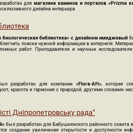
азработан для
магазина каминов и порталов «Prizma к
эксклюзивного дизайна интерьера.
етровск"
блиотека
ая биологическая библиотека» с дизайном имиджевый
б
блегчить поиски нужной информации в интернете. Матери
ломных работ. Преподаватели и научные исследователи 
лиотека
ыл разработан для компании
«Flora-Aft»
, которая с
уют, красота и гармония с природой, другими словами на
істі Дніпропетровську рада"
й»
был разработан для Бабушкинского районного совета 
яется создание увеличения открытости и доступности и