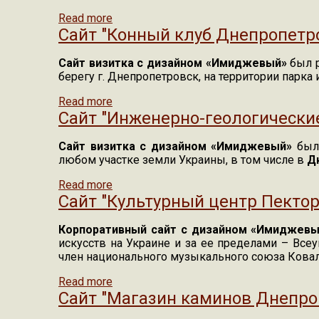
Read more
about Сайт "Полимерная покраска дис
Сайт "Конный клуб Днепропетр
Сайт визитка с дизайном «Имиджевый»
был р
берегу г. Днепропетровск, на территории парка 
Read more
about Сайт "Конный клуб Днепропетро
Сайт "Инженерно-геологически
Сайт визитка с дизайном «Имиджевый»
был 
любом участке земли Украины, в том числе в
Д
Read more
about Сайт "Инженерно-геологические
Сайт "Культурный центр Пектор
Корпоративный сайт с дизайном «Имиджевы
искусств на Украине и за ее пределами – Все
член национального музыкального союза Ковал
Read more
about Сайт "Культурный центр Пектор
Сайт "Магазин каминов Днепро