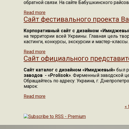
обратной связи. На сайте Бабушкинского райсо
Read more
about Сайт "Бабушкінська районна у м
Сайт фестивального проекта Ва
Корпоративный сайт с дизайном «Имиджевы
на территории всей Украины. Главная цель тво
кастинги, конкурсы, экскурсии и мастер-классы.
Read more
about Сайт фестивального проекта Ва
Сайт официального представит
Сайт каталог с дизайном «Имиджевый»
был р
заводов -
«Prolisok»
. Фирменный заводской це
Обращайтесь по адресу: Украина, г. Днепропетр
марок:
Read more
about Сайт официального представит
Pages
« 