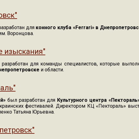
ков"
овск"
азработан для
конного клуба «Ferrari» в Днепропетров
им. Воронцова.
вск"
е изыскания"
разработан для команды специалистов, которые выпол
непропетровске
и области.
 изыскания"
аль"
й»
был разработан для
Культурного центра «Пектораль
украинских фестивалей. Директором КЦ «Пектораль» выс
енко Татьяна Юрьевна.
аль"
петровск"