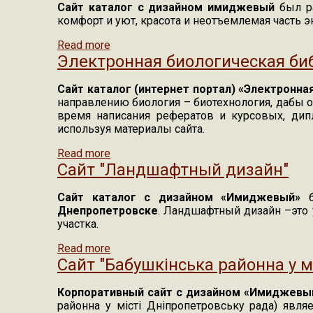
Сайт каталог с дизайном имиджевый
был р
комфорт и уют, красота и неотъемлемая часть 
Read more
about Сайт "Магазин каминов Днепроп
Электронная биологическая би
Сайт каталог (интернет портал) «Электронн
направлению биология – биотехнология, дабы о
время написания рефератов и курсовых, дип
используя материалы сайта.
Read more
about Электронная биологическая биб
Сайт "Ландшафтный дизайн"
Сайт каталог с дизайном «Имиджевый»
б
Днепропетровске
. Ландшафтный дизайн –это 
участка.
Read more
about Сайт "Ландшафтный дизайн"
Сайт "Бабушкінська районна у м
Корпоративный сайт с дизайном «Имиджевы
районна у місті Дніпропетровську рада) явл