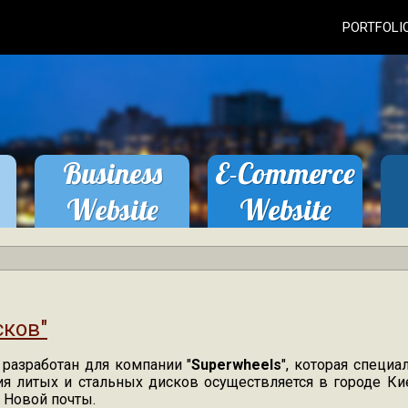
PORTFOLI
Business
E-Commerce
Website
Website
order
order
сков"
разработан для компании "
Superwheels
", которая специа
ия литых и стальных дисков осуществляется в городе К
 Новой почты.