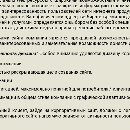
альным web-ресурсом с широкими возможностями и инте
мально полно позволяет раскрыть информацию о компа
ь заинтересованность пользователей сети интернета прод
адо искать Ваш физический адрес, выбирать время когда
ей и услугами, определяется с выбором без особой спешки.
отов к действиям, ведь он принял решение заблаговремен
овами сайта компании является прекрасной возможность
и заинтересованных и замечательная возможность донест
ивность дизайна"
. Особое внимание уделяется дизайну кор
 компании.
стью раскрывающая цели создания сайта.
ации.
игацией, максимально понятной для потребителя / клиента
имации в общем стиле компании с графической адаптивнос
ьный клиент, зайдя на корпоративный сайт, должен с 
ративного сайта напрямую зависит от активности пользова