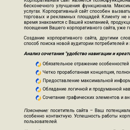
Корпоративный сайт является полнофункцион
бесконечного улучшения функционала. Макси
услугах. Корпоративный сайт способен вызват
торговых и рекламных площадей. Клиенту не н
время знакомится с Вашей компанией, продукци
посещения Вашего корпоративного сайта, уже г
Создание корпоративного сайта, другими сл
способ поиска новой аудитории потребителей 
А
нализ сочетания "удобство навигации и креат
Обязательное отражение особенностей
Четко проработанная концепция, полно
Предоставление максимальной информ
Обладание логичной и продуманной нав
Сочетание графических элементов и ан
Пояснение:
посетитель сайта – Ваш потенциал
особенно контактную. Успешность работы корпо
пользователей.