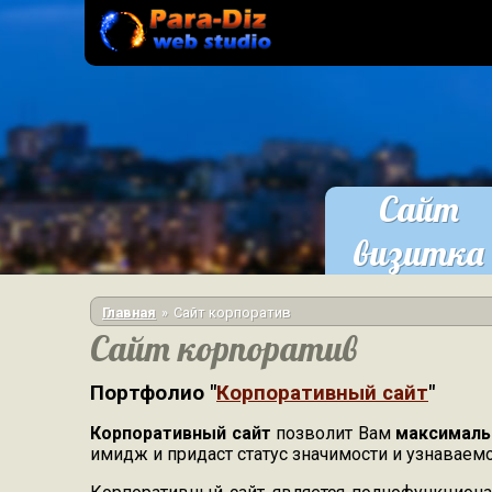
Перейти к основному содержанию
Сайт
визитка
заказат
Вы здесь
Главная
Сайт корпоратив
Сайт корпоратив
Портфолио "
Корпоративный сайт
"
Корпоративный сайт
позволит Вам
максималь
имидж и придаст статус значимости и узнаваем