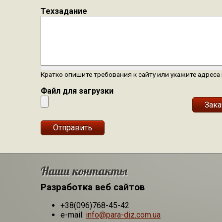
Техзадание
Кратко опишите требования к сайту или укажите адрес
Файл для загрузки
Наши контакты
Разработка веб сайтов
+38(096)768-45-42
e-mail:
info@para-diz.com.ua